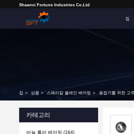
Shaanxi Fortune Industries Co.ltd
집
집
>
상품
>
스페리칼 플레인 베어링
>
용접기를 위한 고
카테고리
바늘 롤러 베어링
(164)