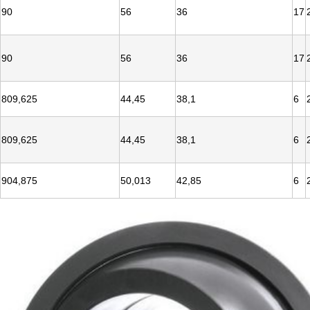
90
56
36
17
90
56
36
17
809,625
44,45
38,1
6
809,625
44,45
38,1
6
904,875
50,013
42,85
6