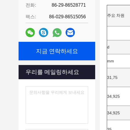
전화:
86-29-86528771
주요 차원
팩스:
86-029-86515056
d
지금 연락하세요
mm
우리를 메일링하세요
31,75
34,925
34,925
35