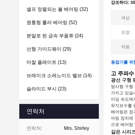
강조하다:
3
셀프 정렬되는 볼 베어링
(32)
색상:
원통형 롤러 베어링
(52)
포장:
분말로 된 금속 부품류
(24)
적용:
선형 가이드웨이
(29)
마찰 플레이트
(13)
용접기를 위
고 주파수
브레이크 소레노이드 밸브
(14)
광선 구형 
방사형 구형 
슬라이드 부시
(23)
가지고 있습
이딩 속도에
유지보수를 필
연락처
베어링은 정
어링 장치에 
으로 베어링
연락처:
Mrs. Shirley
같은 시리즈