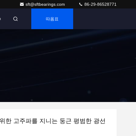
sft@sftbearings.com
86-29-86528771
따옴표
n
위한 고주파를 지니는 둥근 평범한 광선