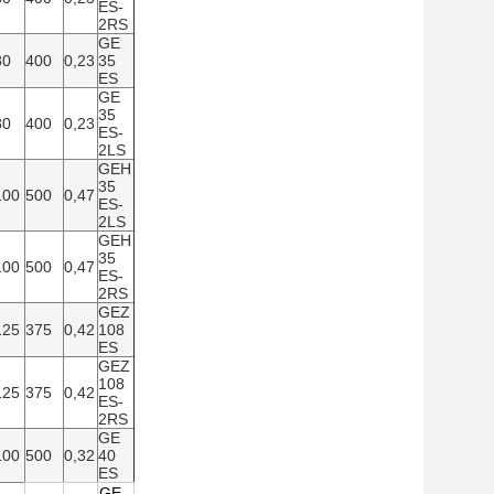
ES-
2RS
GE
80
400
0,23
35
ES
GE
35
80
400
0,23
ES-
2LS
GEH
35
100
500
0,47
ES-
2LS
GEH
35
100
500
0,47
ES-
2RS
GEZ
125
375
0,42
108
ES
GEZ
108
125
375
0,42
ES-
2RS
GE
100
500
0,32
40
ES
GE