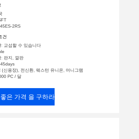
보
국
SFT
45ES-2RS
조건
: 교섭할 수 있습니다
le
: 판지, 깔판
45days
/C (신용장), 전신환, 웨스턴 유니온, 머니그램
00 PC / 달
 좋은 가격 을 구하라