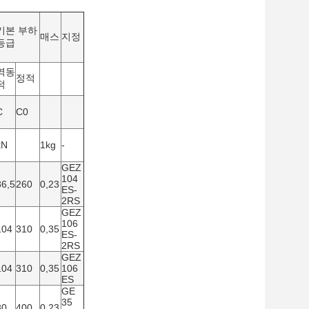
기본 부하
매스
지정
등급
역동
정적
적
C
C0
kN
1kg
-
GEZ
104
86,5
260
0,23
ES-
2RS
GEZ
106
104
310
0,35
ES-
2RS
GEZ
104
310
0,35
106
ES
GE
35
80
400
0,23