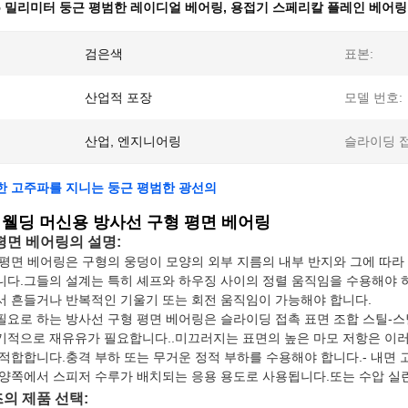
5 밀리미터 둥근 평범한 레이디얼 베어링
,
용접기 스페리칼 플레인 베어링
검은색
표본:
산업적 포장
모델 번호:
산업, 엔지니어링
슬라이딩 
한 고주파를 지니는 둥근 평범한 광선의
 웰딩 머신용 방사선 구형 평면 베어링
평면 베어링의 설명:
평면 베어링은 구형의 웅덩이 모양의 외부 지름의 내부 반지와 그에 따라
니다.그들의 설계는 특히 셰프와 하우징 사이의 정렬 움직임을 수용해야 
서 흔들거나 반복적인 기울기 또는 회전 움직임이 가능해야 합니다.
요로 하는 방사선 구형 평면 베어링은 슬라이딩 접촉 표면 조합 스틸-스
기적으로 재유유가 필요합니다..미끄러지는 표면의 높은 마모 저항은 이러
적합합니다.충격 부하 또는 무거운 정적 부하를 수용해야 합니다.- 내면
 양쪽에서 스피저 수루가 배치되는 응용 용도로 사용됩니다.또는 수압 실
의 제품 선택: