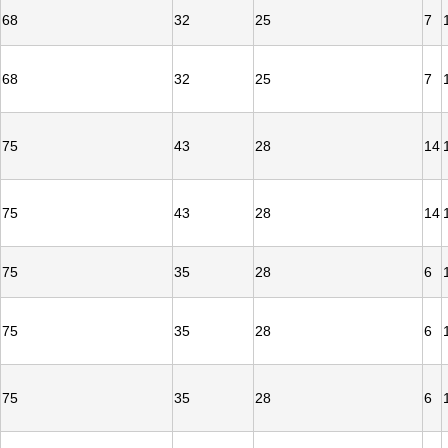
68
32
25
7
68
32
25
7
75
43
28
14
75
43
28
14
75
35
28
6
75
35
28
6
75
35
28
6