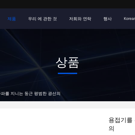
제품
우리 에 관한 것
저희와 연락
행사
Korea
상품
주파를 지니는 둥근 평범한 광선의
용접기를 
의