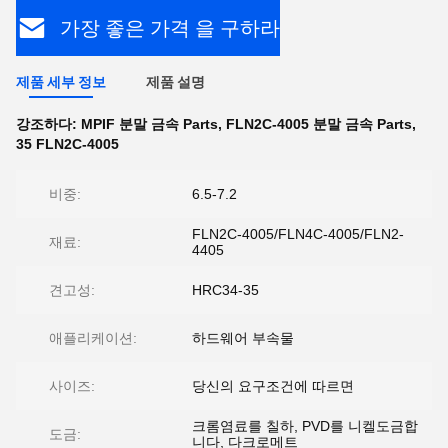
가장 좋은 가격 을 구하라
제품 세부 정보
제품 설명
강조하다:
MPIF 분말 금속 Parts
,
FLN2C-4005 분말 금속 Parts
,
35 FLN2C-4005
비중:
6.5-7.2
FLN2C-4005/FLN4C-4005/FLN2-
재료:
4405
견고성:
HRC34-35
애플리케이션:
하드웨어 부속물
사이즈:
당신의 요구조건에 따르면
크롬염료를 칠하, PVD를 니켈도금합
도금:
니다, 다크로메트