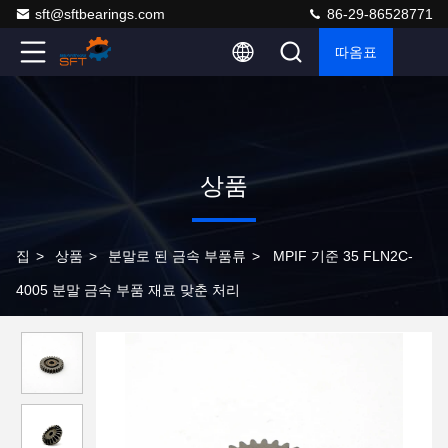
sft@sftbearings.com
86-29-86528771
따옴표
상품
집
>
상품
>
분말로 된 금속 부품류
>
MPIF 기준 35 FLN2C-
4005 분말 금속 부품 재료 맞춘 처리