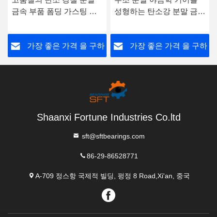
금속 부품 폼딩 가스팅 분
성형하는 탄소강 분말 금속
말 금속 기어
부품
하
가장 좋은 가격 을 구하
가장 좋은 가격 을 구하
라
라
Shaanxi Fortune Industries Co.ltd
sft@sftbearings.com
86-29-86528771
A-709 정스항 국제적 빌딩, 펑정 8 Road,Xi'an, 중국