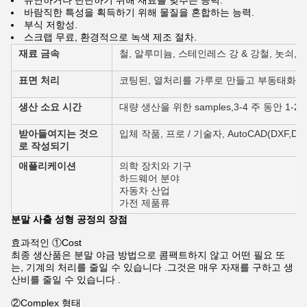
유연하거나 단단하기 위해 재료를 맞추는 능력.
바람직한 특성을 획득하기 위해 물질을 혼합하는 능력.
부식 저항성.
스크랩 무료, 환경적으로 녹색 제조 절차.
재료 금속
철, 알루미늄, 스테인레스 강 & 강철, 놋쇠, 진, 
표면 처리
코팅된, 열처리를 가루로 만들고 부동태화
생산 소요 시간
대량 생산을 위한 samples,3-4 주 동안 1-2 
받아들여지는 것으
입체 작품, 프로 / 기술자, AutoCAD(DXF,DW
로 작성되기
애플리케이션
의학 장치와 기구
하드웨어 분야
자동차 산업
가전 제품류
분말 사출 성형 공정의 장점
효과적인 ①Cost
최종 생산품은 분말 야금 방법으로 콤팩트하지 않고 어떤 필요 또
는, 기계의 처리를 줄일 수 있습니다 .그것은 매우 자재를 구하고 생
산비를 줄일 수 있습니다 .
②Complex 형태