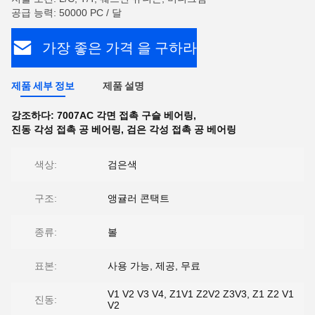
공급 능력: 50000 PC / 달
가장 좋은 가격 을 구하라
제품 세부 정보
제품 설명
강조하다:
7007AC 각면 접촉 구슬 베어링
,
진동 각성 접촉 공 베어링
,
검은 각성 접촉 공 베어링
색상:
검은색
구조:
앵귤러 콘택트
종류:
볼
표본:
사용 가능, 제공, 무료
V1 V2 V3 V4, Z1V1 Z2V2 Z3V3, Z1 Z2 V1
진동:
V2