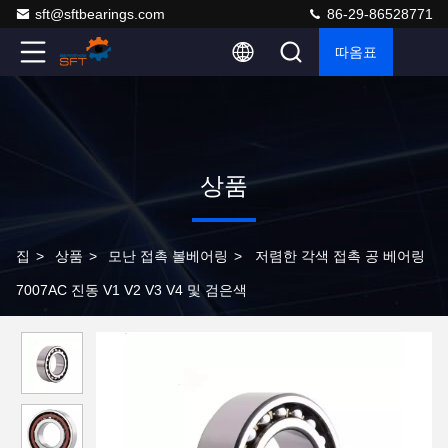
sft@sftbearings.com
86-29-86528771
따옴표
상품
집
>
상품
>
모난 접촉 볼베어링
>
저렴한 각색 접촉 공 베어링
7007AC 진동 V1 V2 V3 V4 및 검은색