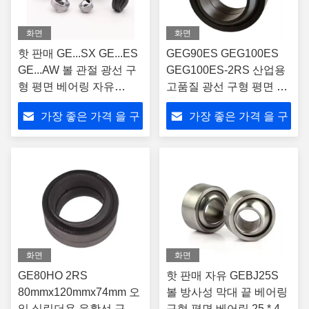
화면
화면
핫 판매 GE...SX GE...ES
GEG90ES GEG100ES
GE...AW 볼 관절 광선 구
GEG100ES-2RS 산업용
형 평면 베어링 자유
고품질 광선 구형 평면 베
GE45ES 2RS
어링
가장 좋은 가격 을 구
가장 좋은 가격 을 구
하라
하라
화면
화면
GE80HO 2RS
핫 판매 자유 GEBJ25S
80mmx120mmx74mm 오
볼 방사성 막대 끝 베어링
일 실린더용 윤활선 구형
구형 평면 베어링 25 * 47