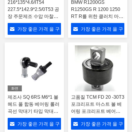
216*135*4.6/IT54
BMW R1200GS
227.5*142.9*2.5/0T53 공
R1250GS R 1200 1250
장 주문제조 수압 마찰판
RT R를 위한 클러치 마찰
디스크 및 철판 / 분리판
판 키트
가장 좋은 가격 을 구
가장 좋은 가격 을 구
하라
하라
화면
제조사 SQ 6RS M6*1 볼
고품질 TCM FD 20 -30T3
헤드 폴 합동 베어링 롤러
포크리프트 마스트 볼 베
곡선 막대기 타입 막대기
어링 포크리프트 베어링
끝 베어링 SQ6 RS BL
80X60X30mm
가장 좋은 가격 을 구
가장 좋은 가격 을 구