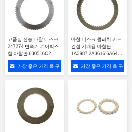
고품질 전송 마찰 디스크
마찰 디스크 클러치 키트
247274 변속기 기어박스
건설 기계용 마찰판
철 마찰판 630516C2
1A3987 2A3616 6A6486
1B9746 2B3788
가장 좋은 가격 을 구
가장 좋은 가격 을 구
하라
하라