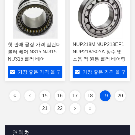
핫 판매 공장 가격 실린더
NUP218M NUP218EF1
롤러 베어 N315 NJ315
NUP218/S0YA 장수 및
NU315 롤러 베어
소음 적 원통 롤러 베어링
가장 좋은 가격 을 구
가장 좋은 가격 을 구
하라
하라
15
16
17
18
19
20
21
22
연락처