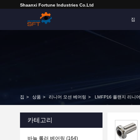
Shaanxi Fortune Industries Co.ltd
집
집
>
상품
>
리니어 모션 베어링
>
LMFP16 플랜지 리니
카테고리
바늘 롤러 베어링
(164)