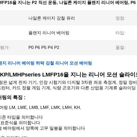
MFP16을 지니는 P2 직선 운동
,
나일론 케이지 플랜지 리니어 베어링
,
P
나일론 케이지 강철 유리
장점:
플랜지 리니어 베어링
타입:
평가:
P0 P6 P5 P4 P2
품질:
플랜지 리니어 베어링 하락 강철 리니어 모션 베어링
MKP/LMHPseries LMFP16을 지니는 리니어 모션 슬라
은 넓게 전자 기기, 인장 시험기와 디지털 3차원 좌표 측정계, 정밀 장비
프린터, 카드 정렬 게임 기계, 식량 곤포기와 다른 산업용 기계류 슬라이
링의 특징 :
링 LM, LME, LMB, LMF, LMK, LMH, KH,
 기준 타입을 의미합니다
치 표준식을 의미합니다
유형 베어링에서 양쪽에 고무 밀봉을 의미합니다