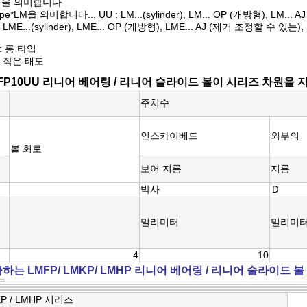
형을 의미합니다
e*LM을 의미합니다... UU : LM...(sylinder), LM... OP (개방형), LM..
 : LME...(sylinder), LME... OP (개방형), LME... AJ (제거 조정할 수 있는), 
 : 롱 타입
밀 작은 태도
FP10UU 리니어 베어링 / 리니어 슬라이드 볼이 시리즈 차원을 지
주치수
인스카이베드
외부의
볼 회로
보어 지름
지름
박사
Ｄ
밀리미터
밀리미
4
10
는 LMFP/ LMKP/ LMHP 리니어 베어링 / 리니어 슬라이드 볼
KP / LMHP 시리즈