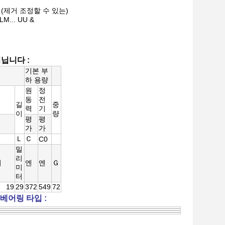
. AJ (제거 조정할 수 있는)
LM... UU &
닙니다 :
기본 부
하 용량
원
정
동
전
길
중
력
기
이
량
평
평
가
가
Ｌ
Ｃ
C0
밀
리
터
엔
엔
Ｇ
미
터
19
29
372
549
72
 베어링 타입 :