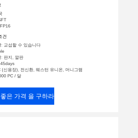
보
국
SFT
FP16
조건
: 교섭할 수 있습니다
le
: 판지, 깔판
45days
/C (신용장), 전신환, 웨스턴 유니온, 머니그램
00 PC / 달
 좋은 가격 을 구하라