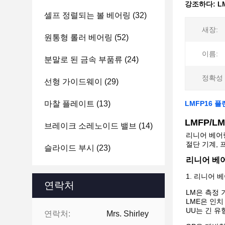
강조하다:
L
셀프 정렬되는 볼 베어링
(32)
새장:
원통형 롤러 베어링
(52)
이름:
분말로 된 금속 부품류
(24)
정확성 
선형 가이드웨이
(29)
마찰 플레이트
(13)
LMFP16 
LMFP/L
브레이크 소레노이드 밸브
(14)
리니어 베어링
절단 기계, 
슬라이드 부시
(23)
리니어 베어
1. 리니어 베어
연락처
LM은 측정
LME은 인
UU는 긴 
연락처:
Mrs. Shirley