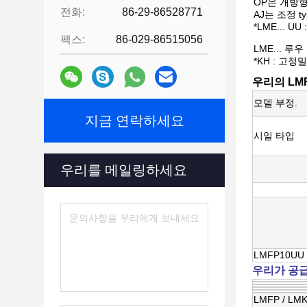
OP은 개방
전화:
86-29-86528771
AJ는 조정 typ
*LME... UU
팩스:
86-029-86515056
LME... 루우
*KH : 고정
우리의 LM
모델 부정.
지금 연락하세요
시일 타입
우리를 메일링하세요
LMFP10UU
우리가 공급하
LMFP / LM