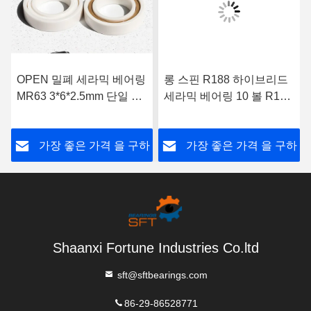
OPEN 밀폐 세라믹 베어링
롱 스핀 R188 하이브리드
MR63 3*6*2.5mm 단일 라
세라믹 베어링 10 볼 R188
인 애플리케이션
세라믹 베어링
하
가장 좋은 가격 을 구하
가장 좋은 가격 을 구하
라
라
Shaanxi Fortune Industries Co.ltd
sft@sftbearings.com
86-29-86528771