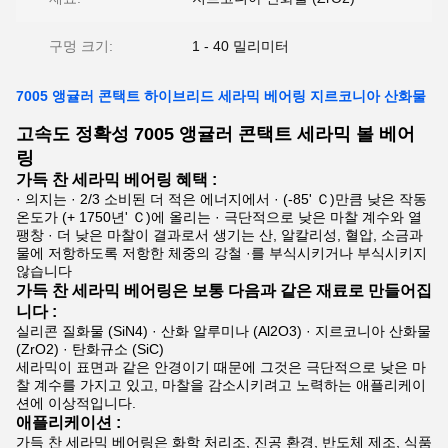
구멍 크기:
1 - 40 밀리미터
7005 앵귤러 콘택트 하이브리드 세라믹 베어링 지르코니아 산화물
고속도 정확성 7005 앵귤러 콘택트 세라믹 볼 베어
링
가득 찬 세라믹 베어링 혜택 :
· 의지는 · 2/3 소비된 더 적은 에너지에서 · (-85' Ｃ)만큼 낮은 작동
온도가 (+ 1750년' Ｃ)에 올리는 · 극단적으로 낮은 마찰 계수와 열
팽창 · 더 낮은 마찰이 결과로서 생기는 산, 알칼리성, 혈압, 소금과
물에 저항하도록 저항한 체중의 강철 ·를 부식시키거나 부식시키지
않습니다
가득 찬 세라믹 베어링은 보통 다음과 같은 재료로 만들어집
니다 :
실리콘 질화물 (SiN4) · 산화 알루미나 (Al2O3) · 지르코니아 산화물
(ZrO2) · 탄화규소 (SiC)
세라믹이 표면과 같은 안경이기 때문에 그것은 극단적으로 낮은 마
찰 계수를 가지고 있고, 마찰을 감소시키려고 노력하는 애플리케이
션에 이상적입니다.
애플리케이션 :
가득 찬 세라믹 베어링은 화학 처리조, 진공 환경, 반도체 제조, 식품