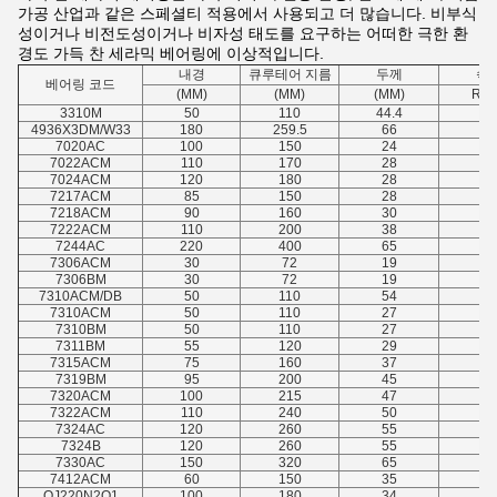
가공 산업과 같은 스페셜티 적용에서 사용되고 더 많습니다. 비부식
성이거나 비전도성이거나 비자성 태도를 요구하는 어떠한 극한 환
경도 가득 찬 세라믹 베어링에 이상적입니다.
내경
큐루테어 지름
두께
속
베어링 코드
(MM)
(MM)
(MM)
R/M
3310M
50
110
44.4
2
4936X3DM/W33
180
259.5
66
2.
7020AC
100
150
24
1.
7022ACM
110
170
28
2
7024ACM
120
180
28
2
7217ACM
85
150
28
2
7218ACM
90
160
30
2
7222ACM
110
200
38
2.
7244AC
220
400
65
4
7306ACM
30
72
19
1.
7306BM
30
72
19
1.
7310ACM/DB
50
110
54
2
7310ACM
50
110
27
2
7310BM
50
110
27
2
7311BM
55
120
29
2
7315ACM
75
160
37
2.
7319BM
95
200
45
3
7320ACM
100
215
47
3
7322ACM
110
240
50
3
7324AC
120
260
55
3
7324B
120
260
55
3
7330AC
150
320
65
4
7412ACM
60
150
35
2.
QJ220N2Q1
100
180
34
2.