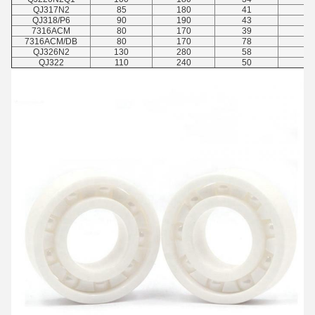
QJ317N2
85
180
41
3
QJ318/P6
90
190
43
3
7316ACM
80
170
39
2.
7316ACM/DB
80
170
78
2.
QJ326N2
130
280
58
4
QJ322
110
240
50
3