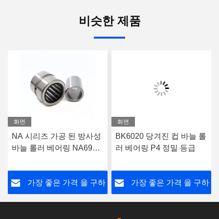
비슷한 제품
화면
화면
NA 시리즈 가공 된 방사성
BK6020 당겨진 컵 바늘 롤
바늘 롤러 베어링 NA6905
러 베어링 P4 정밀 등급
최적의 부하 분포를 위한
내부 고리로
하
가장 좋은 가격 을 구하
가장 좋은 가격 을 구하
라
라