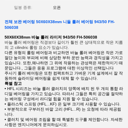
밀봉 종류:
오픈
전체 보완 베어링 50X60X38mm 니들 롤러 베어링 943/50 FH-
506038
50X60X38mm 바늘 롤러 라이저 943/50 FH-506038
바늘 롤러 베어링은 직경보다 길이가 훨씬 큰 상대적으로 작은 지름
의 고 cilindric 롤링 요소가 있습니다.
다른 유형의 롤링 베어링과 비교하면 바늘 롤러 베어링은 작은 가로
절단 높이와 부피에 비해 상당한 부하 운반 능력과 경직성을 가지고
있습니다. 또한,왜냐하면 그 위에 작용하는 관성력은 제한적이기 때
문입니다., 그들은 응용 프로그램에 대한 이상적인 선택입니다
주사기 롤러 베어링은 또한 컴팩트하고 가벼운 기계 설계에서 잘 작
동하며 슬라이딩 베어링을 쉽게 대체 할 수 있습니다.
특별 참고
• HFL 시리즈는 바늘 롤러 클러치의 양쪽에 배치 된 두 개의 통합 라
디얼 베어링을 가지고 있습니다. 따라서 그들은 특히 공간을 절약하
는 베어링 구성에서 라디얼 힘을 지원 할 수 있습니다.
• 플라스틱 스프링 (HFL...KF) 은 일부 크기에 사용할 수 있습니다.
• 부분적으로 구부러진 바깥 고리 (HFL...R) 는 요청에 따라 제공됩
니다.
• 클러치 및 베어링 조립을 할 때 특별한 도구를 제안합니다. 자세한
사항은 엔지니어에게 문의하십시오.