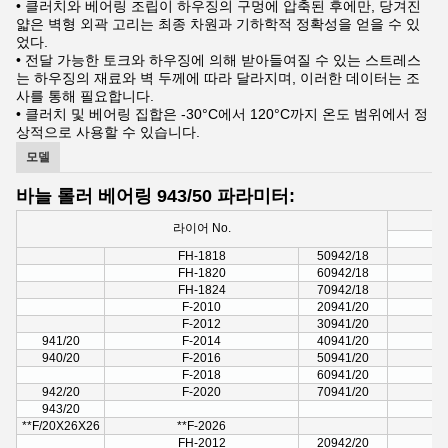
• 클러치와 베어링 조립이 하우징의 구멍에 압축된 후에만, 당겨진
얇은 벽형 외곽 고리는 최종 차원과 기하학적 정확성을 얻을 수 있
었다.
• 전달 가능한 토크와 하우징에 의해 받아들여질 수 있는 스트레스
는 하우징의 재료와 벽 두께에 따라 달라지며, 이러한 데이터는 조
사를 통해 필요합니다.
• 클러치 및 베어링 집합은 -30°C에서 120°C까지 온도 범위에서 정
상적으로 사용할 수 있습니다.
모델
바늘 롤러 베어링 943/50 파라미터:
라이어 No.
FH-1818
50942/18
FH-1820
60942/18
FH-1824
70942/18
F-2010
20941/20
F-2012
30941/20
941/20
F-2014
40941/20
940/20
F-2016
50941/20
F-2018
60941/20
942/20
F-2020
70941/20
943/20
**F/20X26X26
**F-2026
FH-2012
20942/20